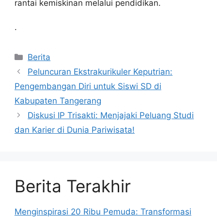
rantai kemiskinan melalui pendidikan.
.
Kategori
Berita
Peluncuran Ekstrakurikuler Keputrian:
Pengembangan Diri untuk Siswi SD di
Kabupaten Tangerang
Diskusi IP Trisakti: Menjajaki Peluang Studi
dan Karier di Dunia Pariwisata!
Berita Terakhir
Menginspirasi 20 Ribu Pemuda: Transformasi